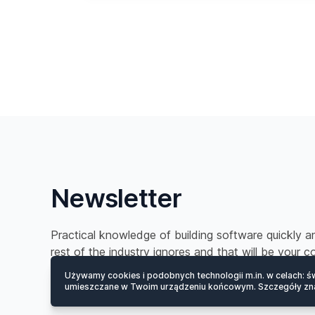
Newsletter
Practical knowledge of building software quickly 
rest of the industry ignores and that will be your 
Używamy cookies i podobnych technologii m.in. w celach: św
umieszczane w Twoim urządzeniu końcowym. Szczegóły zn