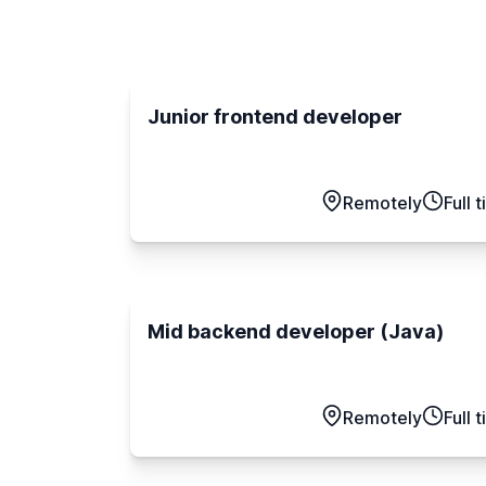
Junior frontend developer
Remotely
Full 
Mid backend developer (Java)
Remotely
Full 