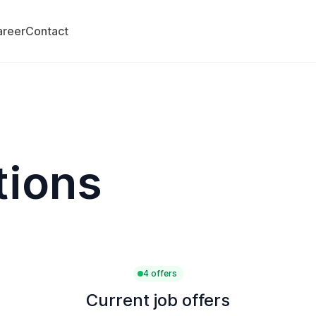
areer
Contact
tions
4 offers
Current job offers