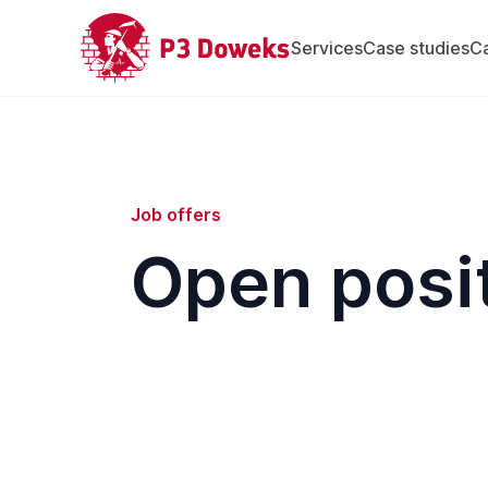
Services
Case studies
C
Job offers
Open posi