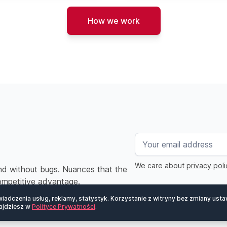
How we work
We care about
privacy poli
and without bugs. Nuances that the
competitive advantage.
iadczenia usług, reklamy, statystyk. Korzystanie z witryny bez zmiany ust
ajdziesz w
Polityce Prywatności
.